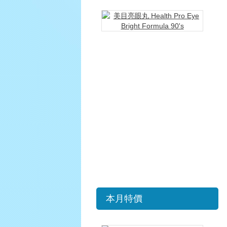
美
目
亮
眼
丸
Hea
Pro
Eye
Bri
For
90's
HKD
HKD
購
買
本月特價