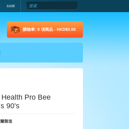
去結賬
購物車:
0 項商品 - HKD$0.00
選
ealth Pro Bee
is 90's
西蘭製造