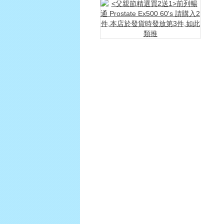
<
父
親
節
精
選
買
2
送
1>
前
列
暢
通
Pro
Ex5
60's
請
購
入
2
件,