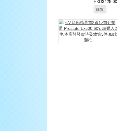
HKD$428.00
購買
<
父
親
節
精
選
買
2
送
1>
前
列
暢
通
Pro
Ex5
60's
請
購