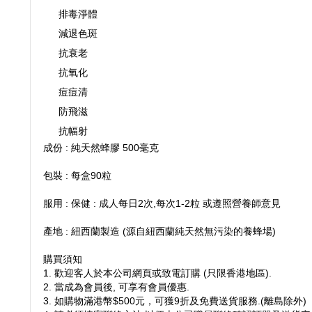
排毒淨體
減退色斑
抗衰老
抗氧化
痘痘清
防飛滋
抗幅射
成份 : 純天然蜂膠 500毫克
包裝 : 每盒90粒
服用 : 保健 : 成人每日2次,每次1-2粒 或遵照營養師意見
產地 : 紐西蘭製造 (源自紐西蘭純天然無污染的養蜂場)
$328.00
購買須知
$428.00
1. 歡迎客人於本公司網頁或致電訂購 (只限香港地區).
2. 當成為會員後, 可享有會員優惠.
3. 如購物滿港幣$500元，可獲9折及免費送貨服務
.(離島除外)