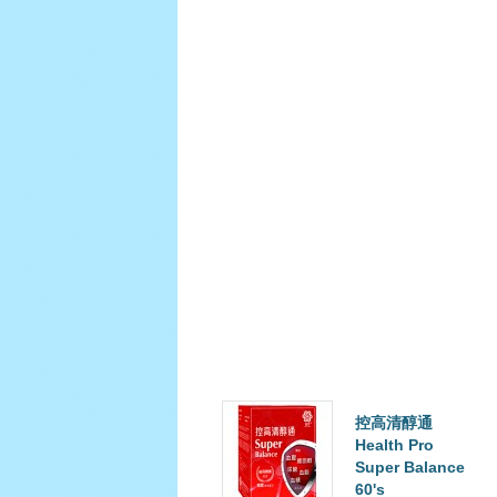
本
店
於
發
貨
時
發
放
第
3
件,
如
此
類
推
HKD
HKD
控高清醇通
Health Pro
Super Balance
60's