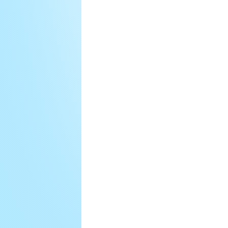
入
2
件,
本
店
於
發
貨
時
發
放
第
3
件,
如
此
類
推
HKD
HKD
購
買