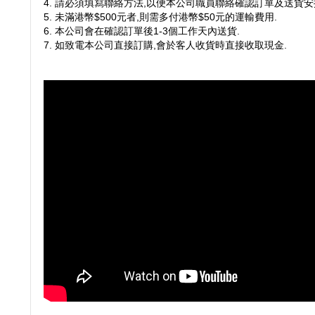
4. 請必須填寫聯絡方法,以便本公司職員聯絡確認訂單及送貨安
5. 未滿港幣$500元者,則需多付港幣$50元的運輸費用.
6. 本公司會在確認訂單後1-3個工作天內送貨.
7. 如致電本公司直接訂購,會於客人收貨時直接收取現金.
lth
ght
mula
$208.00
$328.00