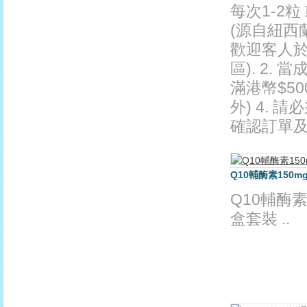
每次1-2粒
(源自紐西
歡迎客人於
區). 2.
滿港幣$5
外) 4.
確認訂單及送
Q10輔酶素150mg 
Q10輔酶素15
盒套裝 ..