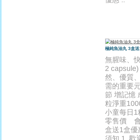
極純魚油丸 3盒送1盒優
無腥味、快吸收
2 caps
然、優質
需的重要元
節 增記憶 成
粒淨重100
小童每日1
零售價 會員價
盒送1盒優惠
須知 1.