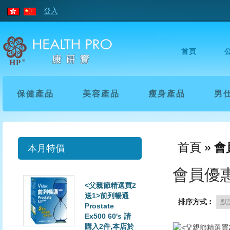
登入
首頁
保健產品
美容產品
瘦身產品
男
首頁
»
會
本月特價
會員優
<父親節精選買2
送1>前列暢通
排序方式︰
Prostate
Ex500 60's 請
購入2件,本店於