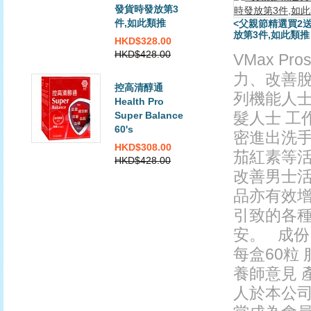
發貨時發放第3
件,如此類推
<父親節精選買2送1>
放第3件,如此類推
HKD$328.00
HKD$428.00
VMax Pro
力、改善脫
控高清醇通
列機能人士
Health Pro
髮人士 工
Super Balance
60's
密進出洗手
HKD$308.00
茄紅素等
HKD$428.00
改善男士活
品亦有效
引致的各
安。 成份 
每盒60粒 
養師意見 產
人於本公司