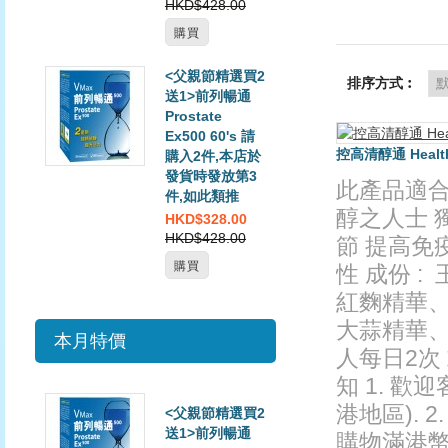
HKD$428.00
購買
<父親節精選買2
排序方式︰
送1>前列暢通
Prostate
Ex500 60's 請
控高清醇通 Health P
購入2件,本店於
發貨時發放第3
此產品適
件,如此類推
醇之人士 
HKD$328.00
HKD$428.00
節 提高免
購買
性 成份 
紅麴精華、
大蒜精華、黃
本月特價
人每日2次
知 1. 
港地區). 
<父親節精選買2
送1>前列暢通
購物滿港幣