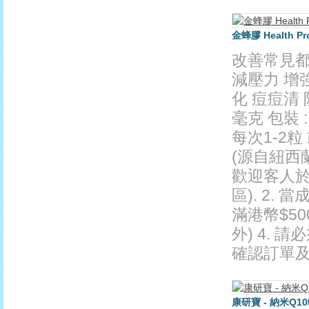
金蜂膠 Health Pro
改善常見都
減壓力 增
化 痘痘清 
毫克 包裝 :
每次1-2粒
(源自紐西
歡迎客人於
區). 2.
滿港幣$5
外) 4.
確認訂單及送
康研寶 - 納米Q10