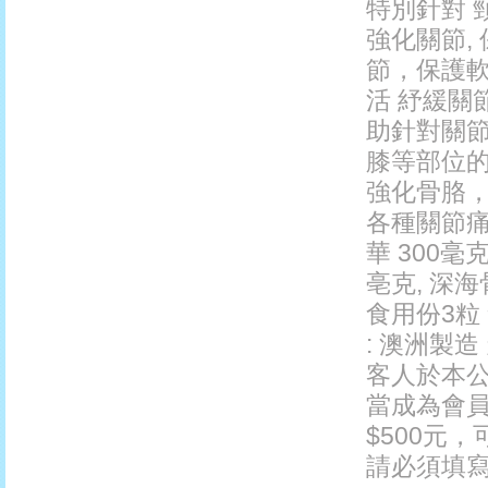
特別針對 
強化關節,
節，保護軟
活 紓緩關
助針對關
膝等部位的
強化骨胳，
各種關節痛症
華 300毫克
亳克, 深海
食用份3粒 
: 澳洲製造
客人於本公
當成為會員
$500元，
請必須填寫