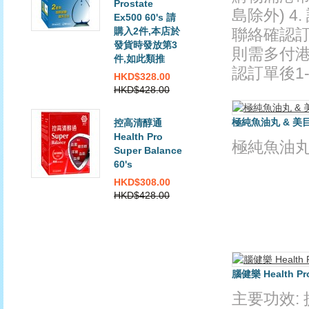
Prostate
島除外) 
Ex500 60's 請
購入2件,本店於
聯絡確認訂單
發貨時發放第3
則需多付港
件,如此類推
認訂單後1-
HKD$328.00
HKD$428.00
極純魚油丸 & 美
控高清醇通
Health Pro
極純魚油丸
Super Balance
60's
HKD$308.00
HKD$428.00
腦健樂 Health Pro
主要功效: