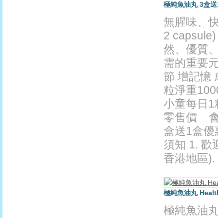
極純魚油丸 3盒送1盒優
無腥味、快吸收
2 caps
然、優質
需的重要元
節 增記憶 成
粒淨重100
小童每日1
零售價 會員價
盒送1盒優惠
須知 1.
香港地區).
極純魚油丸 Health 
極純魚油丸 Hea