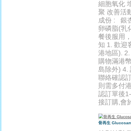
細胞氧化 
聚 改善活
成份 : 
卵磷脂(乳
餐後服用，
知 1. 
港地區). 
購物滿港幣
島除外) 
聯絡確認訂單
則需多付港
認訂單後1-
接訂購,會於
骨再生 Glucosamin