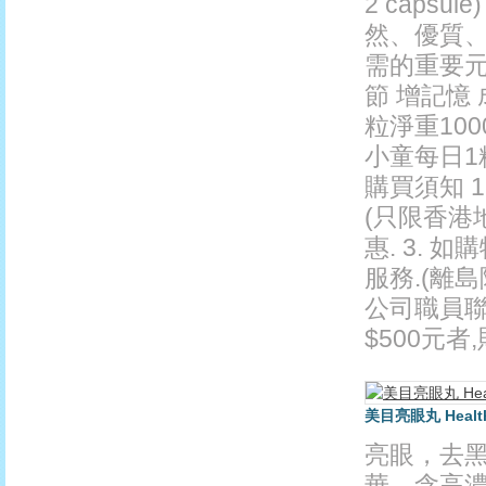
2 caps
然、優質
需的重要元
節 增記憶 成
粒淨重100
小童每日1
購買須知 
(只限香港地
惠. 3. 
服務.(離島
公司職員聯
$500元者
美目亮眼丸 Health P
亮眼，去黑
華，含高