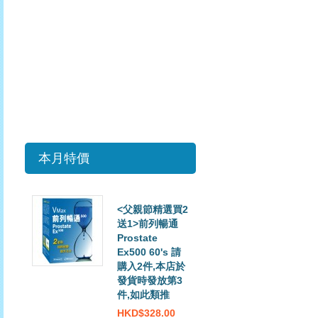
Eye
Bright
Formula
90's
HKD$208.00
HKD$328.00
購
買
本月特價
<父親節精選買2
送1>前列暢通
Prostate
Ex500 60's 請
購入2件,本店於
發貨時發放第3
件,如此類推
HKD$328.00