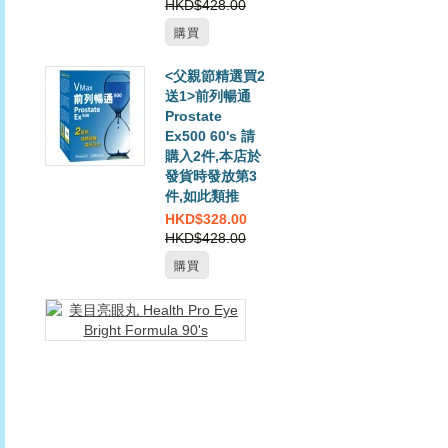
HKD$428.00
購買
<父親節精選買2
送1>前列暢通
Prostate
Ex500 60's 請
購入2件,本店於
發貨時發放第3
件,如此類推
HKD$328.00
HKD$428.00
購買
美
目
亮
眼
丸
Health
Pro