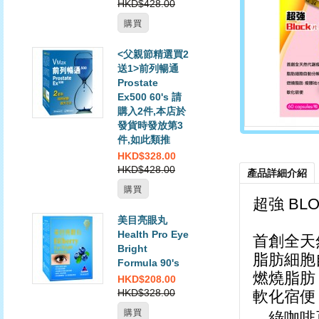
HKD$428.00
購買
<父親節精選買2
送1>前列暢通
Prostate
Ex500 60's 請
購入2件,本店於
發貨時發放第3
件,如此類推
HKD$328.00
HKD$428.00
產品詳細介紹
購買
超強 BLO
美目亮眼丸
Health Pro Eye
首創全天
Bright
脂肪細胞
Formula 90's
燃燒脂肪
HKD$208.00
HKD$328.00
軟化宿便
購買
綠咖啡