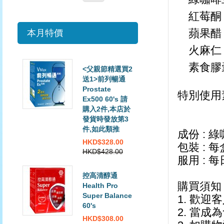
紅莓酮
蘋果醋
本月特價
火麻仁
素食膠
<父親節精選買2
送1>前列暢通
Prostate
特別使用
Ex500 60's 請
購入2件,本店於
發貨時發放第3
件,如此類推
成份 :
HKD$328.00
包裝 : 每
HKD$428.00
服用 : 
控高清醇通
購買須知
Health Pro
Super Balance
1. 歡迎
60's
2. 當成
HKD$308.00