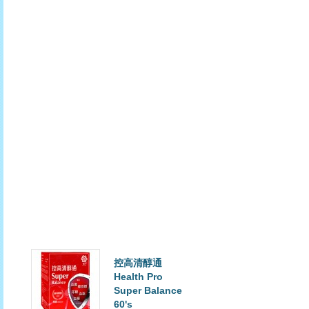
本
店
於
發
貨
時
發
放
第
3
件,
如
此
類
推
HKD$328.00
HKD$428.00
控高清醇通
Health Pro
Super Balance
60's