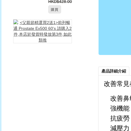
HKD$428.00
購買
<
父
親
節
精
選
買
2
送
產品詳細介紹
1>
前
改善常見
列
暢
改善鼻
通
Prostate
強機能
Ex500
60's
抗疲勞
請
減壓力
購