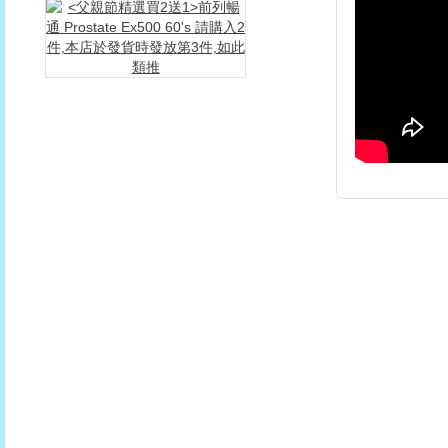
<
父
親
節
精
選
買
2
送
1>
前
列
暢
通
Prostate
Ex500
60's
請
購
入
2
件,