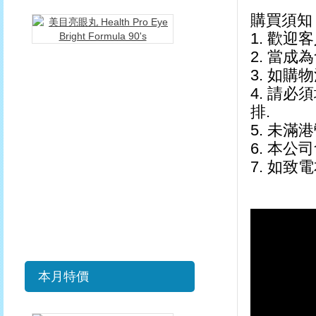
購買須知
美
目
1. 歡迎
亮
2. 當成
眼
3. 如購
丸
4. 請
Health
Pro
排.
Eye
5. 未滿
Bright
6. 本公
Formula
90's
7. 如
HKD$208.00
HKD$328.00
購
買
本月特價