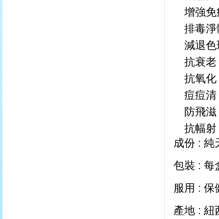
入
增強免
2
件,
排毒淨
本
店
減退色
於
抗衰老
發
貨
抗氧化
時
發
痘痘清
放
防飛滋
第
3
抗幅射
件,
如
成份 : 
此
類
包裝 : 每
推
HKD$328.00
服用 : 
HKD$428.00
購
產地 :
買